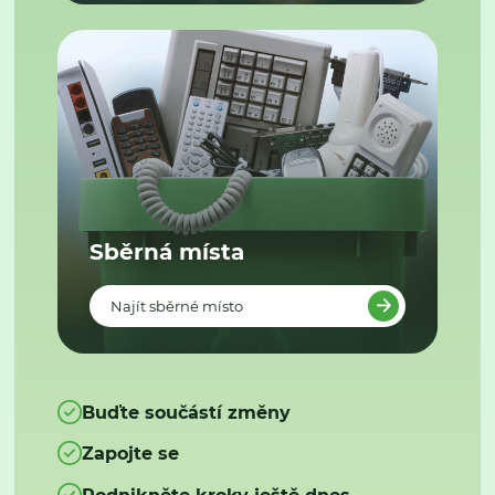
Sběrná místa
Najít sběrné místo
Buďte součástí změny
Zapojte se
Podnikněte kroky ještě dnes