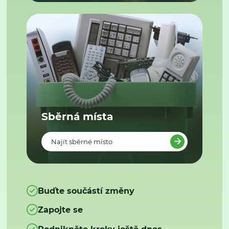
Sběrná místa
Najít sběrné místo
Buďte součástí změny
Zapojte se
Podnikněte kroky ještě dnes