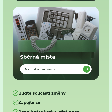
Sběrná místa
Najít sběrné místo
Buďte součástí změny
Zapojte se
Podnikněte kroky ještě dnes