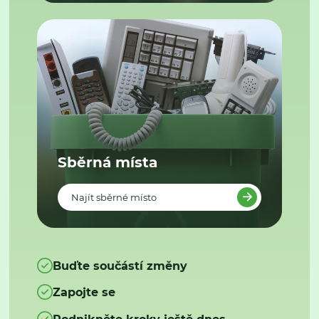
Sběrná místa
Najít sběrné místo
Buďte součástí změny
Zapojte se
Podnikněte kroky ještě dnes