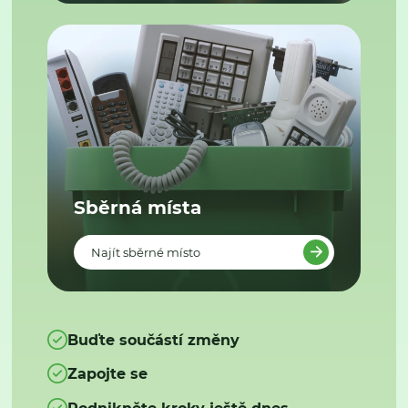
Sběrná místa
Najít sběrné místo
Buďte součástí změny
Zapojte se
Podnikněte kroky ještě dnes