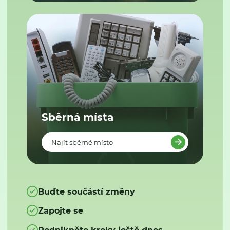
Sběrná místa
Najít sběrné místo
Buďte součástí změny
Zapojte se
Podnikněte kroky ještě dnes