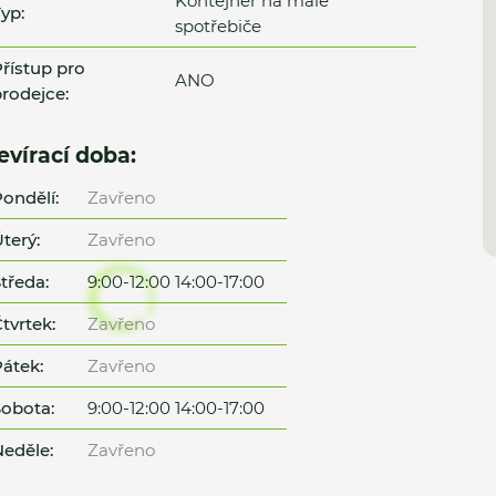
Kontejner na malé
yp:
spotřebiče
řístup pro
ANO
rodejce:
evírací doba:
ondělí:
Zavřeno
terý:
Zavřeno
tředa:
9:00-12:00 14:00-17:00
tvrtek:
Zavřeno
átek:
Zavřeno
obota:
9:00-12:00 14:00-17:00
eděle:
Zavřeno