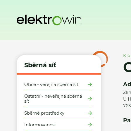
Domů
Sběrná síť
Místa zpětného odběru
Obec Pohořeli
Ko
O
Sběrná síť
Ad
Obce - veřejná sběrná síť
Zlí
Ostatní - neveřejná sběrná
U H
síť
763
Sběrné prostředky
Pa
Informovanost