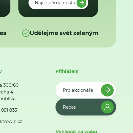
Najít sběrné místo
es
Udělejme svět zeleným
y
Přihlášení
á 300/60
Pro akcionáře
raha 4
publika
Recos
 091 835
ktrowin.cz
Vyhledat na webu