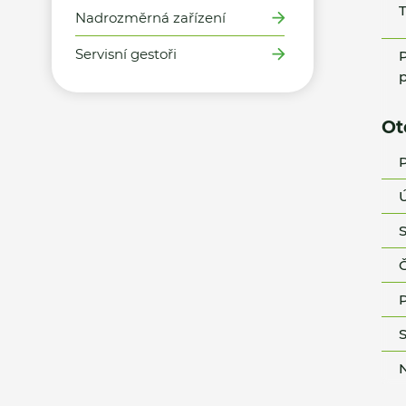
T
Nadrozměrná zařízení
Servisní gestoři
P
p
Ot
P
Ú
S
Č
P
S
N