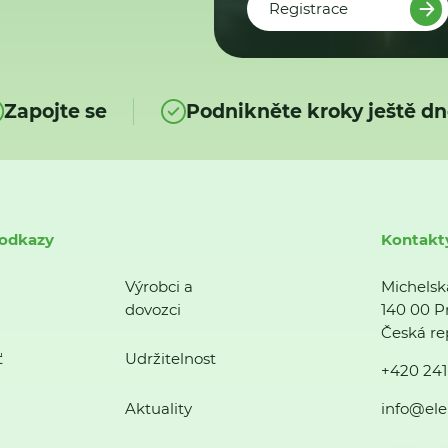
Registrace
Zapojte se
Podnikněte kroky ještě dn
 odkazy
Kontakt
Výrobci a
Michelsk
dovozci
140 00 P
Česká re
ť
Udržitelnost
+420 241
Aktuality
info@ele