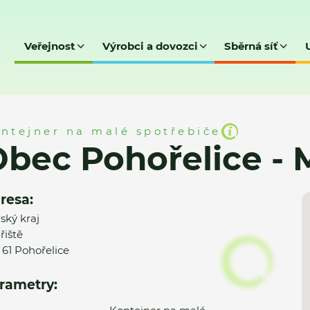
Veřejnost
Výrobci a dovozci
Sběrná síť
ce - MK
ntejner na malé spotřebiče
bec Pohořelice -
resa:
nský kraj
řiště
 61 Pohořelice
rametry: