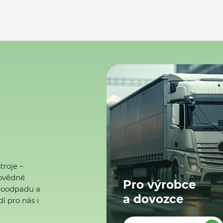
troje –
ovědné
Pro výrobce
ktroodpadu a
a dovozce
í pro nás i