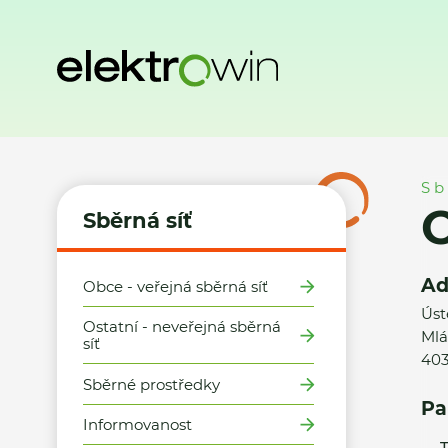
Domů
Sběrná síť
Místa zpětného odběru
Obec Povrly -
Sb
O
Sběrná síť
Ad
Obce - veřejná sběrná síť
Úst
Ostatní - neveřejná sběrná
Mlá
síť
403
Sběrné prostředky
Pa
Informovanost
T