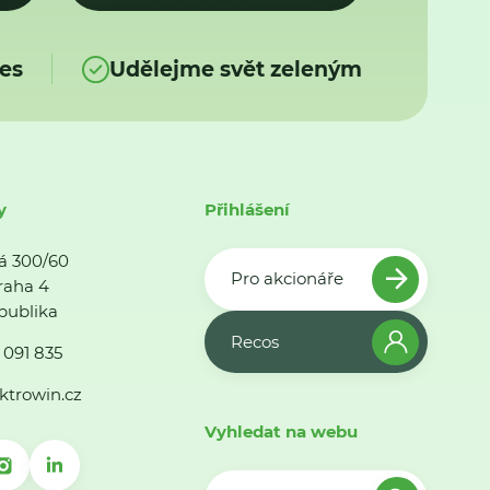
es
Udělejme svět zeleným
y
Přihlášení
á 300/60
Pro akcionáře
raha 4
publika
Recos
 091 835
ktrowin.cz
Vyhledat na webu