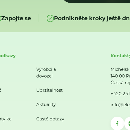
Zapojte se
Podnikněte kroky ještě dn
 odkazy
Kontakt
Výrobci a
Michelsk
dovozci
140 00 P
Česká re
ť
Udržitelnost
+420 241
Aktuality
info@ele
ty ke
Časté dotazy