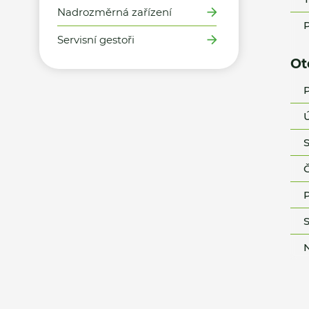
Nadrozměrná zařízení
P
Servisní gestoři
Ot
P
Ú
S
Č
P
S
N