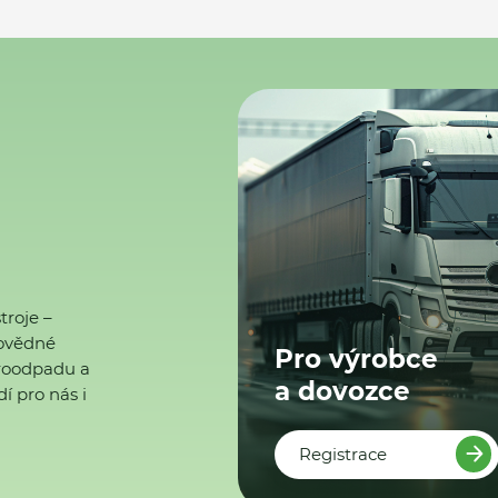
troje –
ovědné
Pro výrobce
ktroodpadu a
a dovozce
í pro nás i
Registrace