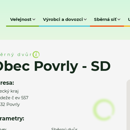
Veřejnost
Výrobci a dovozci
Sběrná síť
 SD
ěrný dvůr
bec Povrly - SD
resa:
ecký kraj
deže č ev 557
32 Povrly
rametry:
yp:
Sběrný dvůr