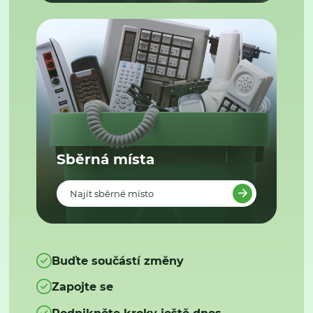
Sběrná místa
Najít sběrné místo
Buďte součástí změny
Zapojte se
Podnikněte kroky ještě dnes