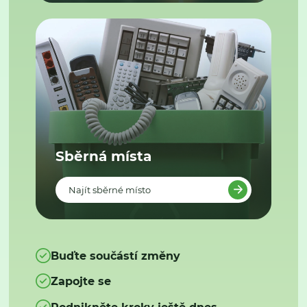
Sběrná místa
Najít sběrné místo
Buďte součástí změny
Zapojte se
Podnikněte kroky ještě dnes