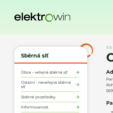
Domů
Sběrná síť
Místa zpětného odběru
Obec Rohozná
Sb
Sběrná síť
Ad
Obce - veřejná sběrná síť
Par
Ostatní - neveřejná sběrná
Roh
síť
569
Sběrné prostředky
Pa
Informovanost
T