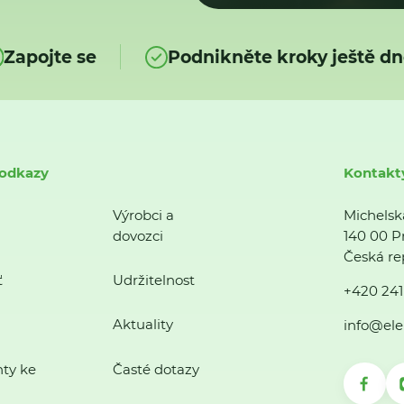
Zapojte se
Podnikněte kroky ještě dn
 odkazy
Kontakt
Výrobci a
Michelsk
dovozci
140 00 P
Česká re
ť
Udržitelnost
+420 241
Aktuality
info@ele
ty ke
Časté dotazy