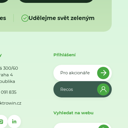
es
Udělejme svět zeleným
y
Přihlášení
á 300/60
Pro akcionáře
raha 4
publika
Recos
 091 835
ktrowin.cz
Vyhledat na webu