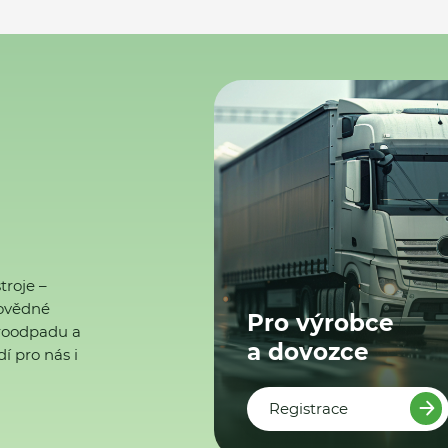
troje –
ovědné
Pro výrobce
ktroodpadu a
a dovozce
í pro nás i
Registrace