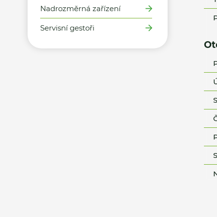
Nadrozměrná zařízení
P
Servisní gestoři
Ot
P
Ú
S
Č
P
S
N