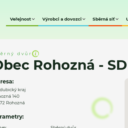
Veřejnost
Výrobci a dovozci
Sběrná síť
 - SD
ěrný dvůr
Obec Rohozná - SD
resa:
dubický kraj
ozná 140
72 Rohozná
rametry:
yp:
Sběrný dvůr