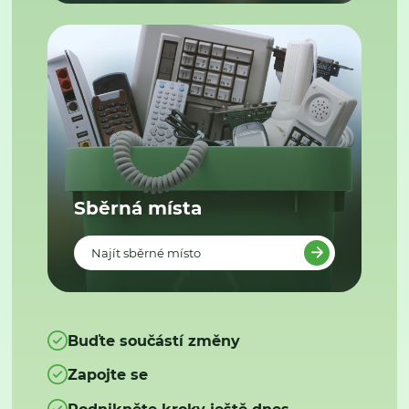
Sběrná místa
Najít sběrné místo
Buďte součástí změny
Zapojte se
Podnikněte kroky ještě dnes