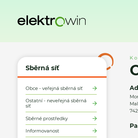
Domů
Sběrná síť
Místa zpětného odběru
Obec Šenov u 
Ko
O
Sběrná síť
Ad
Obce - veřejná sběrná síť
Mor
Ostatní - neveřejná sběrná
Mal
síť
742
Sběrné prostředky
Pa
Informovanost