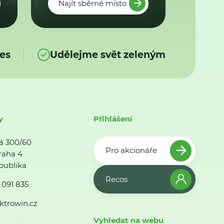
Najít sběrné místo
es
Udělejme svět zeleným
y
Přihlášení
á 300/60
Pro akcionáře
raha 4
publika
Recos
 091 835
ktrowin.cz
Vyhledat na webu