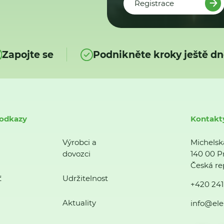
Registrace
Zapojte se
Podnikněte kroky ještě dn
 odkazy
Kontakt
Výrobci a
Michelsk
dovozci
140 00 P
Česká re
ť
Udržitelnost
+420 241
Aktuality
info@ele