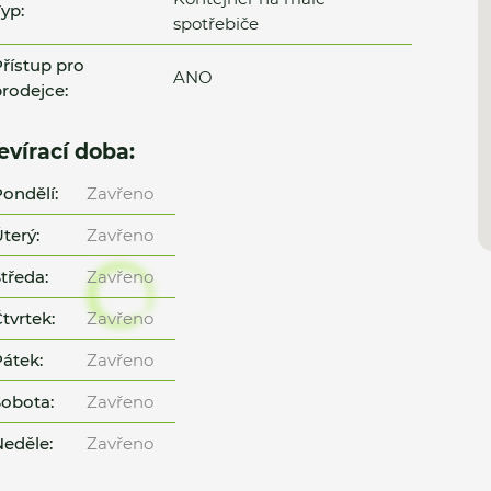
yp:
spotřebiče
řístup pro
ANO
rodejce:
evírací doba:
ondělí:
Zavřeno
terý:
Zavřeno
tředa:
Zavřeno
tvrtek:
Zavřeno
átek:
Zavřeno
obota:
Zavřeno
eděle:
Zavřeno