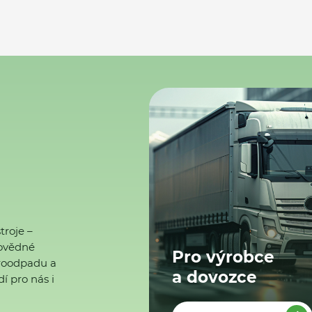
troje –
ovědné
Pro výrobce
ktroodpadu a
a dovozce
í pro nás i