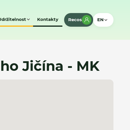
Udržitelnost
Kontakty
Recos
EN
o Jičína - MK