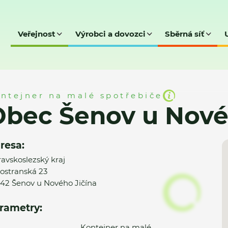
Veřejnost
Výrobci a dovozci
Sběrná síť
Nového Jičína - MK
ntejner na malé spotřebiče
bec Šenov u Novéh
resa:
avskoslezský kraj
ostranská 23
42 Šenov u Nového Jičína
rametry:
Kontejner na malé