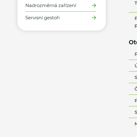
T
Nadrozměrná zařízení
Servisní gestoři
P
p
Ot
P
Ú
S
Č
P
S
N