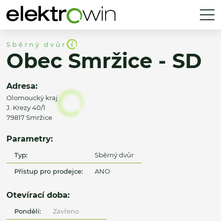
Sběrný dvůr
Obec Smržice - SD
Adresa:
Olomoucký kraj
J. Krezy 40/1
79817 Smržice
Parametry:
Typ:
Sběrný dvůr
Přístup pro prodejce:
ANO
Otevírací doba:
Pondělí:
Zavřeno