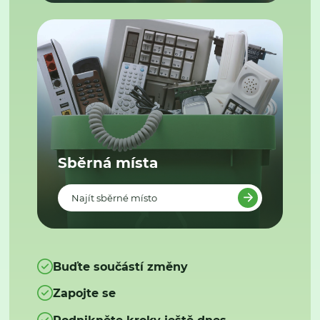
Sběrná místa
Najít sběrné místo
Buďte součástí změny
Zapojte se
Podnikněte kroky ještě dnes