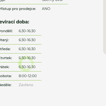
řístup pro prodejce:
ANO
evírací doba:
ondělí:
6:30-16:30
terý:
6:30-16:30
tředa:
6:30-16:30
tvrtek:
6:30-16:30
átek:
6:30-16:30
obota:
8:00-12:00
eděle:
Zavřeno