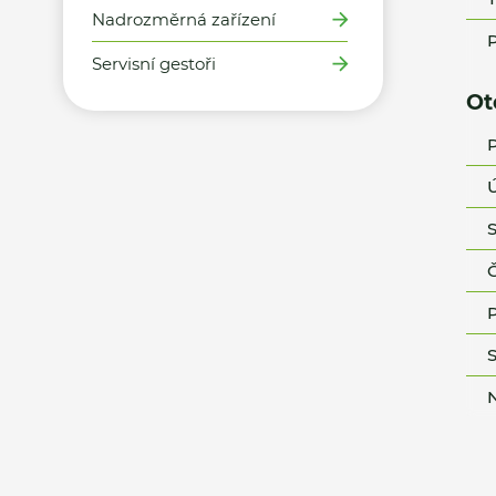
Nadrozměrná zařízení
P
Servisní gestoři
Ot
P
Ú
S
Č
P
S
N