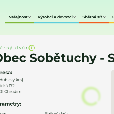
Veřejnost
Výrobci a dovozci
Sběrná síť
hy - SD
ěrný dvůr
Obec Sobětuchy - 
resa:
dubický kraj
ická 172
01 Chrudim
rametry:
yp:
Sběrný dvůr