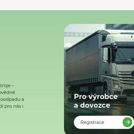
troje –
ovědné
Pro výrobce
ktroodpadu a
a dovozce
í pro nás i
Registrace