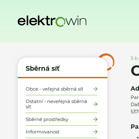
Domů
Sběrná síť
Místa zpětného odběru
Obec Sobětuc
Sb
Sběrná síť
Ad
Obce - veřejná sběrná síť
Par
Ostatní - neveřejná sběrná
Daš
síť
537
Sběrné prostředky
Pa
Informovanost
T