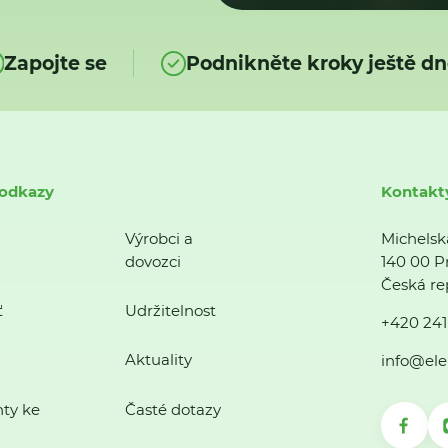
Zapojte se
Podnikněte kroky ještě dn
 odkazy
Kontakt
Výrobci a
Michelsk
dovozci
140 00 P
Česká re
ť
Udržitelnost
+420 241
Aktuality
info@ele
ty ke
Časté dotazy