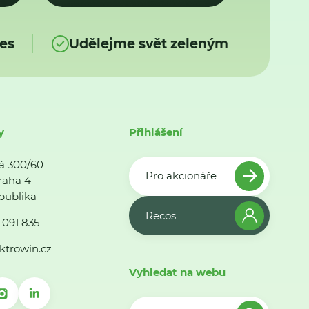
es
Udělejme svět zeleným
y
Přihlášení
á 300/60
Pro akcionáře
raha 4
publika
Recos
 091 835
ktrowin.cz
Vyhledat na webu