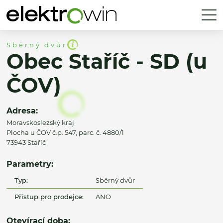
Sběrný dvůr
Obec Staříč - SD (u
ČOV)
Adresa:
Moravskoslezský kraj
Plocha u ČOV č.p. 547, parc. č. 4880/1
73943 Staříč
Parametry:
Typ:
Sběrný dvůr
Přístup pro prodejce:
ANO
Otevírací doba: