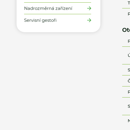
T
Nadrozměrná zařízení
P
Servisní gestoři
Ot
P
Ú
S
Č
P
S
N