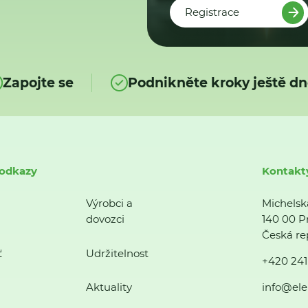
Registrace
Zapojte se
Podnikněte kroky ještě dn
 odkazy
Kontakt
Výrobci a
Michelsk
dovozci
140 00 P
Česká re
ť
Udržitelnost
+420 241
Aktuality
info@ele