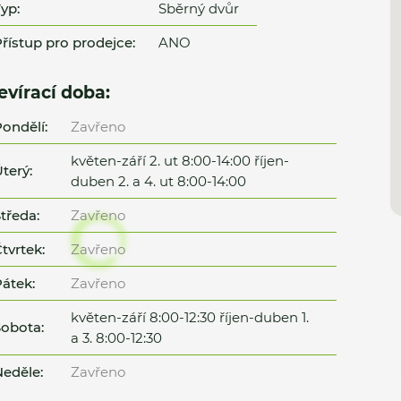
yp:
Sběrný dvůr
řístup pro prodejce:
ANO
evírací doba:
ondělí:
Zavřeno
květen-září 2. ut 8:00-14:00 říjen-
terý:
duben 2. a 4. ut 8:00-14:00
tředa:
Zavřeno
tvrtek:
Zavřeno
átek:
Zavřeno
květen-září 8:00-12:30 říjen-duben 1.
obota:
a 3. 8:00-12:30
eděle:
Zavřeno