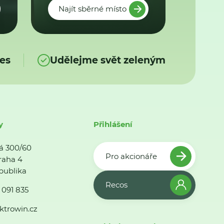
Najít sběrné místo
es
Udělejme svět zeleným
y
Přihlášení
á 300/60
Pro akcionáře
raha 4
publika
Recos
 091 835
ktrowin.cz