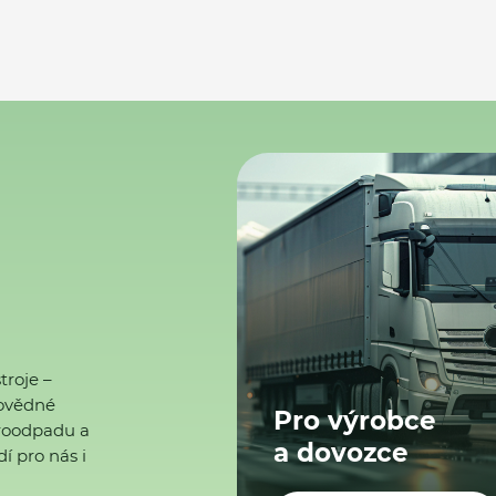
troje –
ovědné
Pro výrobce
ktroodpadu a
a dovozce
í pro nás i