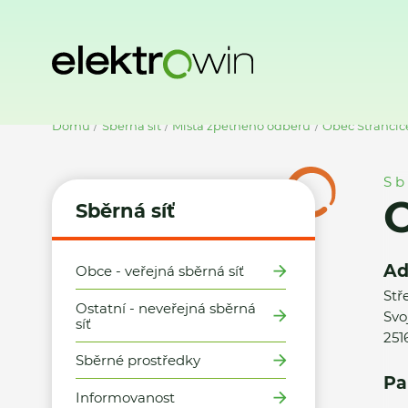
Domů
Sběrná síť
Místa zpětného odběru
Obec Strančic
Sb
O
Sběrná síť
Ad
Obce - veřejná sběrná síť
Stř
Ostatní - neveřejná sběrná
Svo
síť
251
Sběrné prostředky
Pa
Informovanost