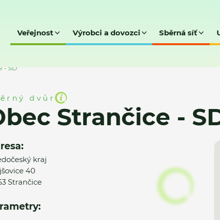
Veřejnost
Výrobci a dovozci
Sběrná síť
e - SD
ěrný dvůr
bec Strančice - S
resa:
edočeský kraj
jšovice 40
63 Strančice
rametry: