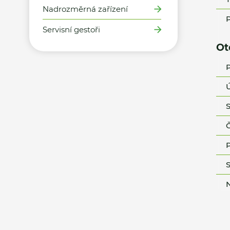
Nadrozměrná zařízení
P
Servisní gestoři
Ot
P
Ú
S
Č
P
S
N