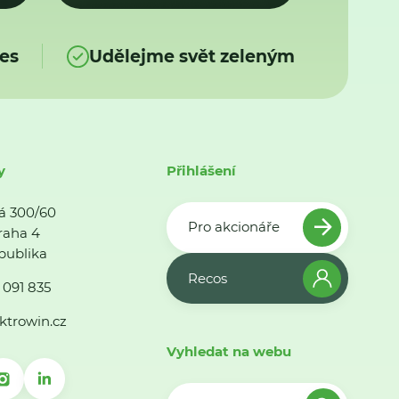
es
Udělejme svět zeleným
y
Přihlášení
á 300/60
Pro akcionáře
raha 4
publika
Recos
 091 835
ktrowin.cz
Vyhledat na webu