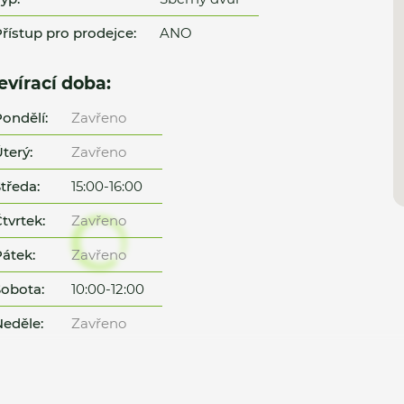
řístup pro prodejce:
ANO
evírací doba:
ondělí:
Zavřeno
terý:
Zavřeno
tředa:
15:00-16:00
tvrtek:
Zavřeno
átek:
Zavřeno
obota:
10:00-12:00
eděle:
Zavřeno