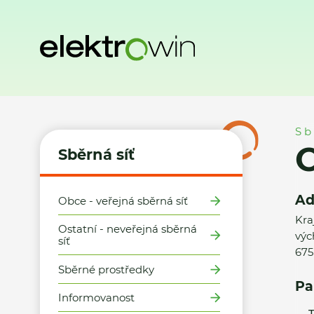
Domů
Sběrná síť
Místa zpětného odběru
Obec Studene
Sb
Sběrná síť
Ad
Obce - veřejná sběrná síť
Kra
Ostatní - neveřejná sběrná
výc
síť
675
Sběrné prostředky
Pa
Informovanost
T