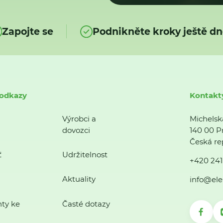
Zapojte se
Podnikněte kroky ještě dn
 odkazy
Kontakt
Výrobci a
Michelsk
dovozci
140 00 P
Česká re
ť
Udržitelnost
+420 241
Aktuality
info@ele
ty ke
Časté dotazy