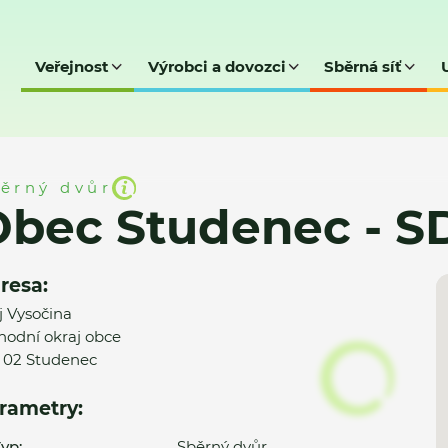
Veřejnost
Výrobci a dovozci
Sběrná síť
c - SD
ěrný dvůr
Obec Studenec - S
resa:
j Vysočina
hodní okraj obce
 02 Studenec
rametry:
yp:
Sběrný dvůr