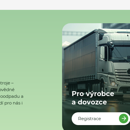
troje –
ovědné
Pro výrobce
ktroodpadu a
a dovozce
í pro nás i
Registrace