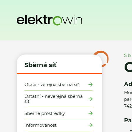
Domů
Sběrná síť
Místa zpětného odběru
Obec Tichá
Sb
Sběrná síť
Ad
Obce - veřejná sběrná síť
Mor
Ostatní - neveřejná sběrná
parc
síť
742
Sběrné prostředky
Pa
Informovanost
T