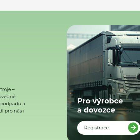
troje –
ovědné
Pro výrobce
ktroodpadu a
a dovozce
í pro nás i
Registrace