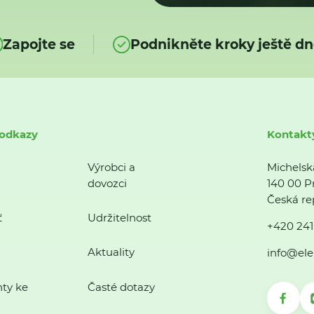
Zapojte se
Podnikněte kroky ještě dn
 odkazy
Kontakt
Výrobci a
Michelsk
dovozci
140 00 P
Česká re
ť
Udržitelnost
+420 241
Aktuality
info@ele
ty ke
Časté dotazy