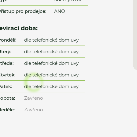
řístup pro prodejce:
ANO
evírací doba:
ondělí:
dle telefonické domluvy
terý:
dle telefonické domluvy
tředa:
dle telefonické domluvy
tvrtek:
dle telefonické domluvy
átek:
dle telefonické domluvy
obota:
Zavřeno
eděle:
Zavřeno