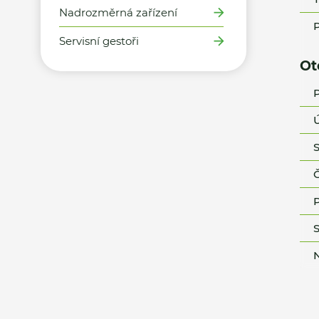
Nadrozměrná zařízení
P
Servisní gestoři
Ot
P
Ú
S
Č
P
S
N