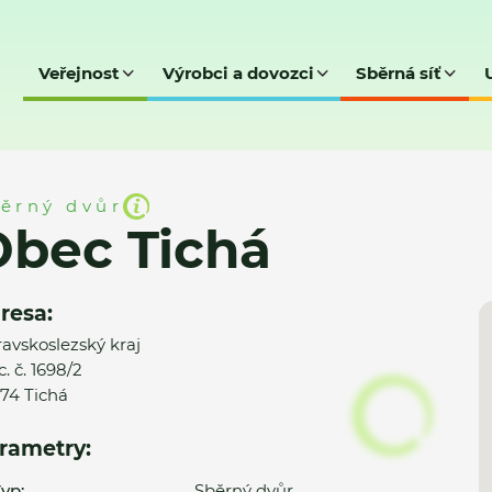
Veřejnost
Výrobci a dovozci
Sběrná síť
ěrný dvůr
Obec Tichá
resa:
avskoslezský kraj
. č. 1698/2
74 Tichá
rametry:
yp:
Sběrný dvůr