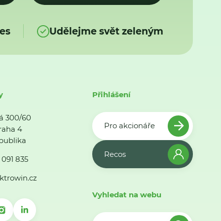
es
Udělejme svět zeleným
y
Přihlášení
á 300/60
Pro akcionáře
raha 4
publika
Recos
 091 835
ktrowin.cz
Vyhledat na webu