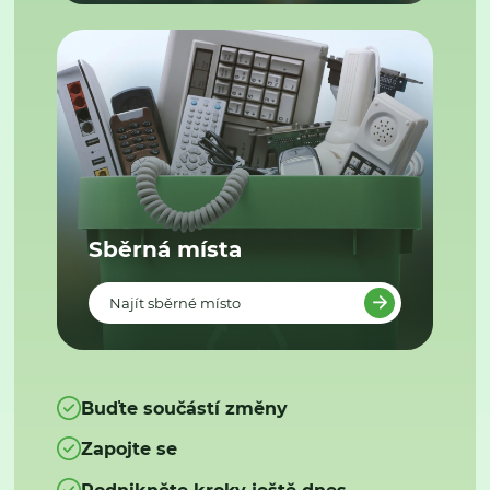
Sběrná místa
Najít sběrné místo
Buďte součástí změny
Zapojte se
Podnikněte kroky ještě dnes