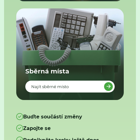
Sběrná místa
Najít sběrné místo
Buďte součástí změny
Zapojte se
Podnikněte kroky ještě dnes