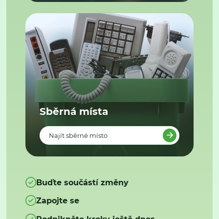
Sběrná místa
Najít sběrné místo
Buďte součástí změny
Zapojte se
Podnikněte kroky ještě dnes