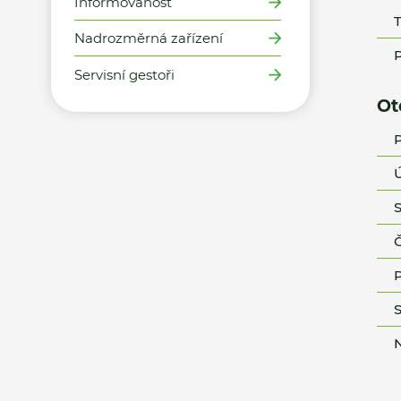
Informovanost
T
Nadrozměrná zařízení
P
Servisní gestoři
Ot
P
Ú
S
Č
P
S
N