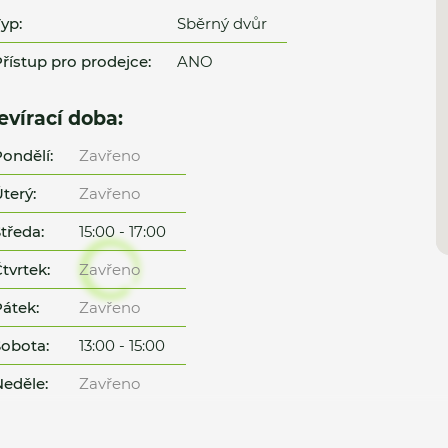
yp:
Sběrný dvůr
řístup pro prodejce:
ANO
evírací doba:
ondělí:
Zavřeno
terý:
Zavřeno
tředa:
15:00 - 17:00
tvrtek:
Zavřeno
átek:
Zavřeno
obota:
13:00 - 15:00
eděle:
Zavřeno