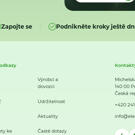
Zapojte se
Podnikněte kroky ještě dn
 odkazy
Kontakt
Výrobci a
Michelsk
dovozci
140 00 P
Česká re
ť
Udržitelnost
+420 241
Aktuality
info@ele
ty ke
Časté dotazy