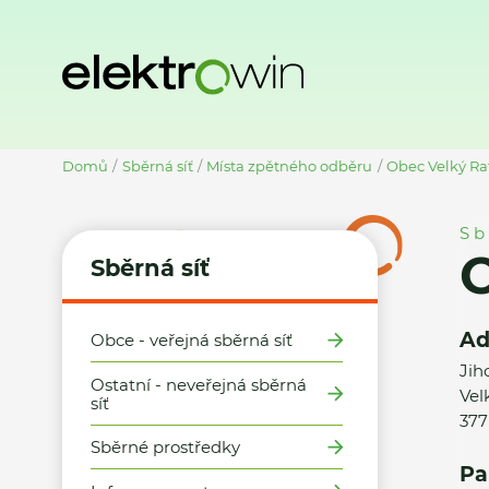
Domů
Sběrná síť
Místa zpětného odběru
Obec Velký Ra
Sb
O
Sběrná síť
Ad
Obce - veřejná sběrná síť
Jih
Ostatní - neveřejná sběrná
Vel
síť
377
Sběrné prostředky
Pa