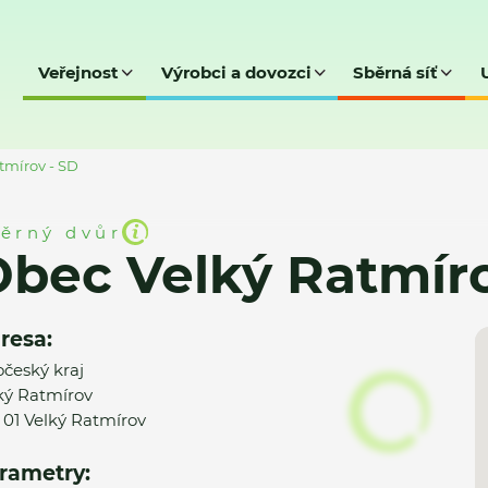
Veřejnost
Výrobci a dovozci
Sběrná síť
tmírov - SD
ěrný dvůr
bec Velký Ratmíro
resa:
očeský kraj
ký Ratmírov
 01 Velký Ratmírov
rametry: