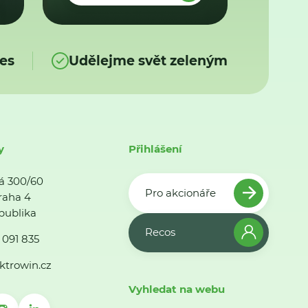
es
Udělejme svět zeleným
y
Přihlášení
á 300/60
Pro akcionáře
raha 4
publika
Recos
 091 835
ktrowin.cz
Vyhledat na webu