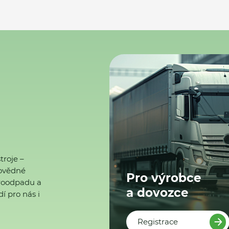
troje –
ovědné
Pro výrobce
ktroodpadu a
a dovozce
í pro nás i
Registrace