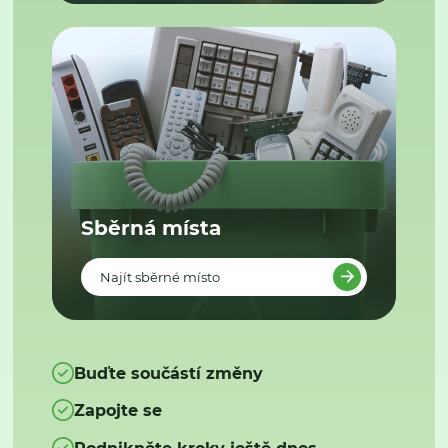
Sběrná místa
Najít sběrné místo
Buďte součástí změny
Zapojte se
Podnikněte kroky ještě dnes