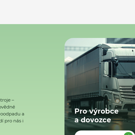
troje –
ovědné
Pro výrobce
ktroodpadu a
a dovozce
í pro nás i