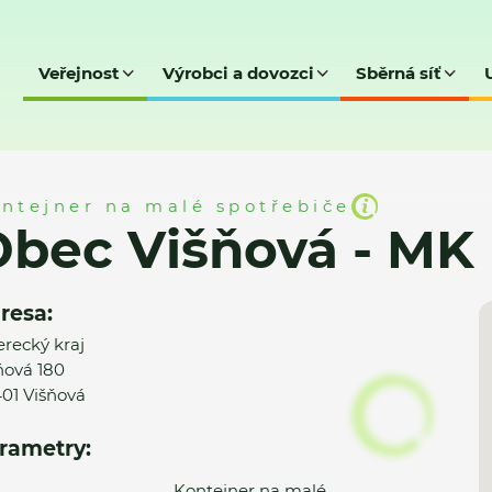
Veřejnost
Výrobci a dovozci
Sběrná síť
- MK
ntejner na malé spotřebiče
bec Višňová - MK
resa:
erecký kraj
ňová 180
01 Višňová
rametry:
Kontejner na malé