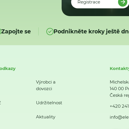
Registrace
Zapojte se
Podnikněte kroky ještě dn
 odkazy
Kontakt
Výrobci a
Michelsk
dovozci
140 00 P
Česká re
ť
Udržitelnost
+420 241
Aktuality
info@ele