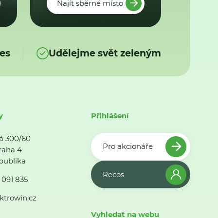
Najít sběrné místo
es
Udělejme svět zeleným
y
Přihlášení
á 300/60
Pro akcionáře
raha 4
publika
Recos
 091 835
ktrowin.cz
Vyhledat na webu