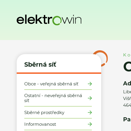
Domů
Sběrná síť
Místa zpětného odběru
Obec Višňová 
Ko
O
Sběrná síť
Ad
Obce - veřejná sběrná síť
Lib
Ostatní - neveřejná sběrná
Viš
síť
464
Sběrné prostředky
Pa
Informovanost