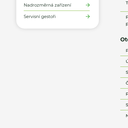
T
Nadrozměrná zařízení
Servisní gestoři
P
p
Ot
P
Ú
S
Č
P
S
N