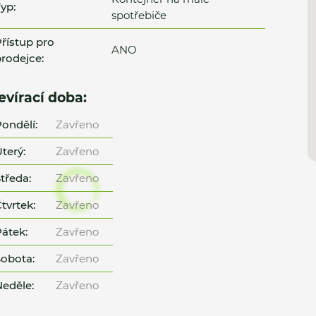
yp:
spotřebiče
řístup pro
ANO
rodejce:
evírací doba:
ondělí:
Zavřeno
terý:
Zavřeno
tředa:
Zavřeno
tvrtek:
Zavřeno
átek:
Zavřeno
obota:
Zavřeno
eděle:
Zavřeno