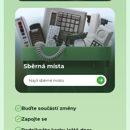
Sběrná místa
Najít sběrné místo
Buďte součástí změny
Zapojte se
Podnikněte kroky ještě dnes