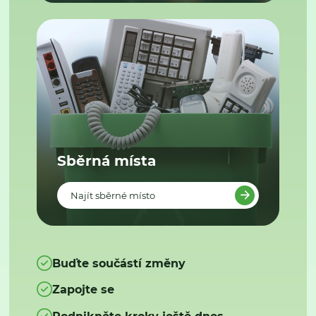
Sběrná místa
Najít sběrné místo
Buďte součástí změny
Zapojte se
Podnikněte kroky ještě dnes