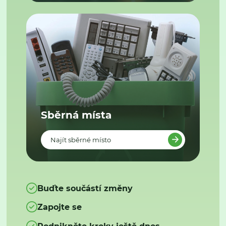
Sběrná místa
Najít sběrné místo
Buďte součástí změny
Zapojte se
Podnikněte kroky ještě dnes