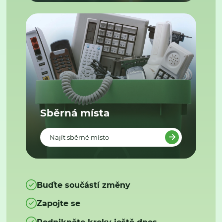
Sběrná místa
Najít sběrné místo
Buďte součástí změny
Zapojte se
Podnikněte kroky ještě dnes