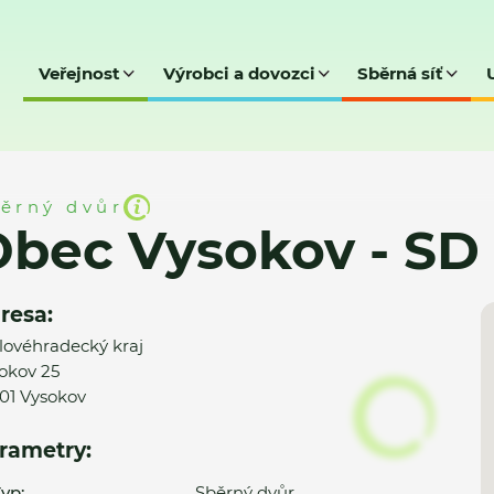
Veřejnost
Výrobci a dovozci
Sběrná síť
- SD
ěrný dvůr
bec Vysokov - SD
resa:
lovéhradecký kraj
okov 25
01 Vysokov
rametry:
yp:
Sběrný dvůr