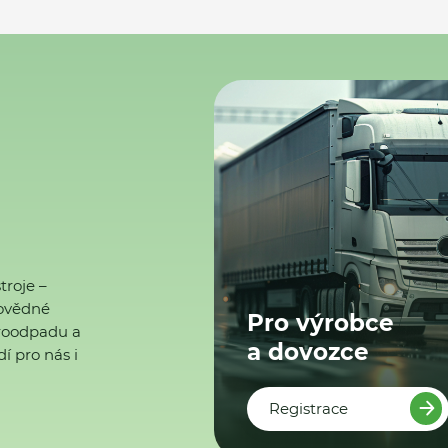
troje –
ovědné
Pro výrobce
ktroodpadu a
a dovozce
í pro nás i
Registrace