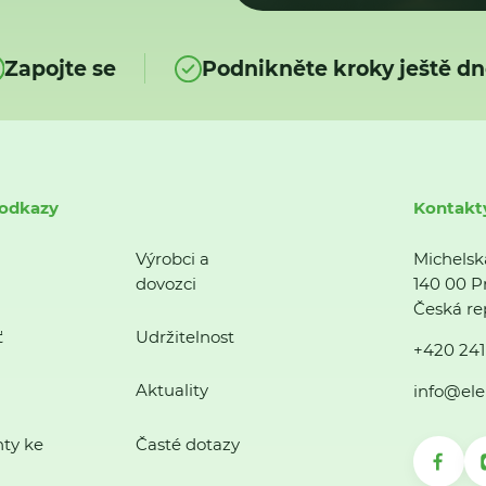
Zapojte se
Podnikněte kroky ještě dn
 odkazy
Kontakt
Výrobci a
Michelsk
dovozci
140 00 P
Česká re
ť
Udržitelnost
+420 241
Aktuality
info@ele
ty ke
Časté dotazy