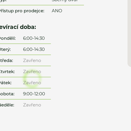
řístup pro prodejce:
ANO
evírací doba:
ondělí:
6:00-14:30
terý:
6:00-14:30
tředa:
Zavřeno
tvrtek:
Zavřeno
átek:
Zavřeno
obota:
9:00-12:00
eděle:
Zavřeno