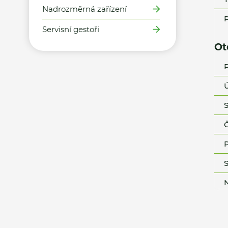
Nadrozměrná zařízení
P
Servisní gestoři
Ot
P
Ú
S
Č
P
S
N