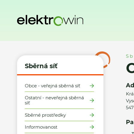
Domů
Sběrná síť
Místa zpětného odběru
Obec Vysokov 
Sb
O
Sběrná síť
Ad
Obce - veřejná sběrná síť
Krá
Ostatní - neveřejná sběrná
Vys
síť
547
Sběrné prostředky
Pa
Informovanost
T