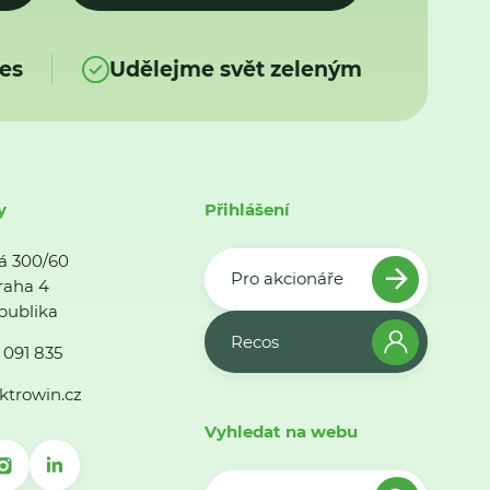
es
Udělejme svět zeleným
y
Přihlášení
á 300/60
Pro akcionáře
raha 4
publika
Recos
 091 835
ktrowin.cz
Vyhledat na webu