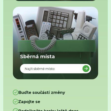
Sběrná místa
Najít sběrné místo
Buďte součástí změny
Zapojte se
Podnikněte kroky ještě dnes