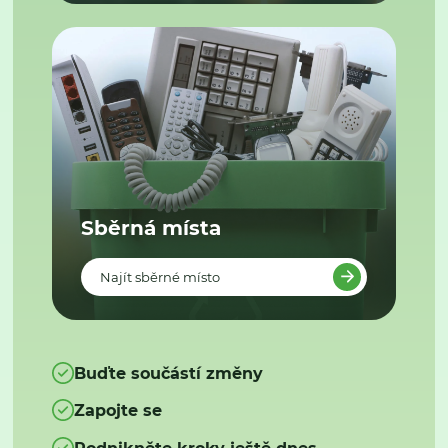
Sběrná místa
Najít sběrné místo
Buďte součástí změny
Zapojte se
Podnikněte kroky ještě dnes