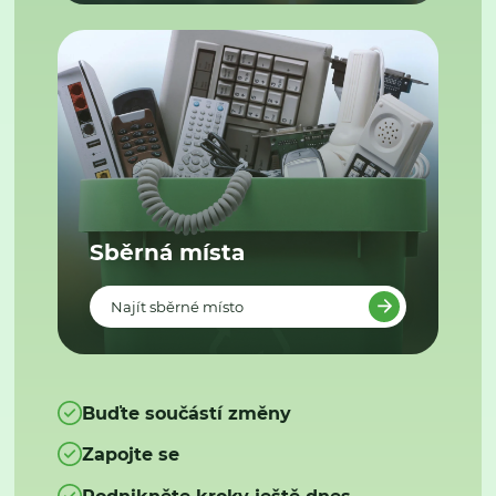
Sběrná místa
Najít sběrné místo
Buďte součástí změny
Zapojte se
Podnikněte kroky ještě dnes