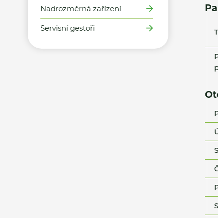
Pa
Nadrozměrná zařízení
Servisní gestoři
T
P
p
Ot
P
Ú
S
Č
P
S