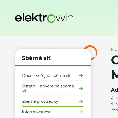
Domů
Sběrná síť
Místa zpětného odběru
Obec Želechov
Ko
O
Sběrná síť
Obce - veřejná sběrná síť
Ostatní - neveřejná sběrná
Ad
síť
Zlí
Sběrné prostředky
4. 
763
Informovanost