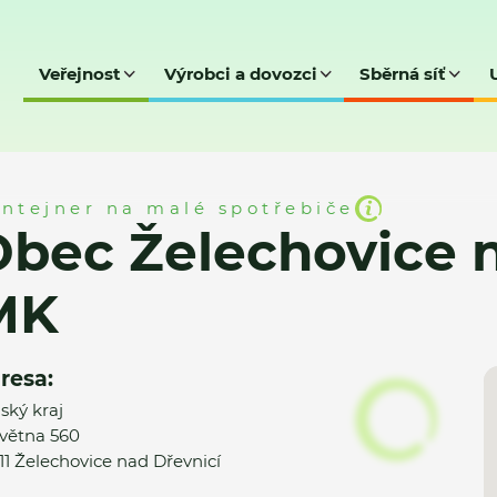
Veřejnost
Výrobci a dovozci
Sběrná síť
ice nad Dřevnicí - MK
ntejner na malé spotřebiče
bec Želechovice n
MK
resa:
nský kraj
května 560
11 Želechovice nad Dřevnicí