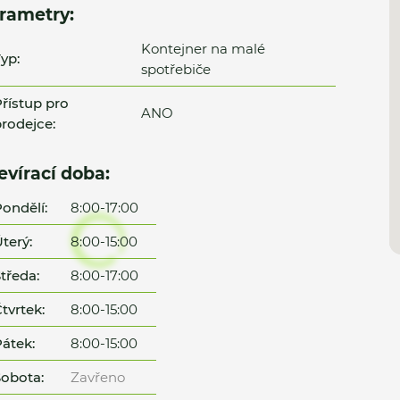
rametry:
Kontejner na malé
yp:
spotřebiče
řístup pro
ANO
rodejce:
evírací doba:
ondělí:
8:00-17:00
terý:
8:00-15:00
tředa:
8:00-17:00
tvrtek:
8:00-15:00
átek:
8:00-15:00
obota:
Zavřeno