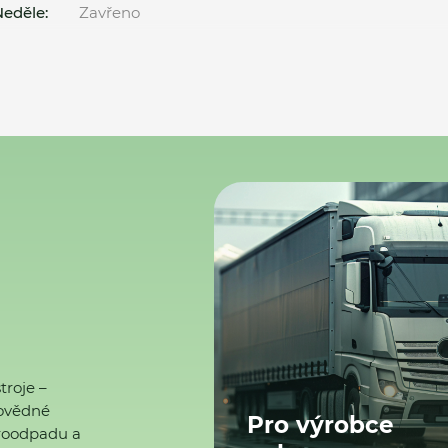
eděle:
Zavřeno
troje –
ovědné
Pro výrobce
ktroodpadu a