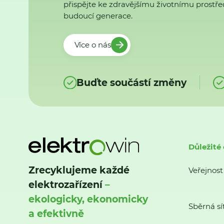
přispějte ke zdravějšímu životnímu prostřed
budoucí generace.
Více o nás
Buďte součástí změny
Důležité
Zrecyklujeme každé
Veřejnost
elektrozařízení
–
ekologicky, ekonomicky
Sběrná sí
a efektivně