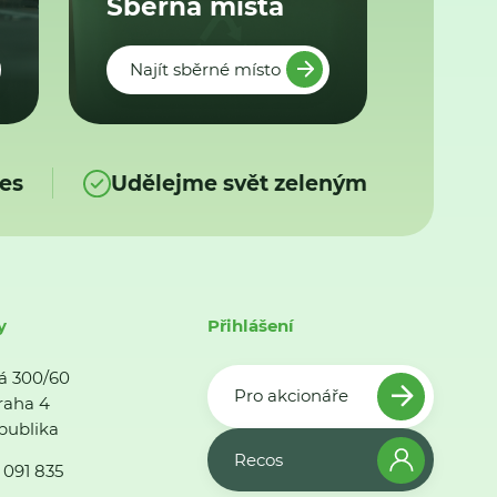
Sběrná místa
Najít sběrné místo
es
Udělejme svět zeleným
y
Přihlášení
á 300/60
Pro akcionáře
raha 4
publika
Recos
 091 835