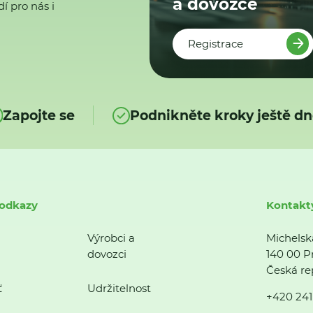
a dovozce
í pro nás i
Registrace
Zapojte se
Podnikněte kroky ještě dn
 odkazy
Kontakt
Výrobci a
Michelsk
dovozci
140 00 P
Česká re
ť
Udržitelnost
+420 241