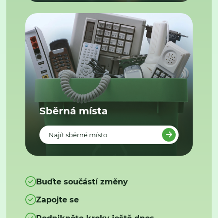
Sběrná místa
Najít sběrné místo
Buďte součástí změny
Zapojte se
Podnikněte kroky ještě dnes