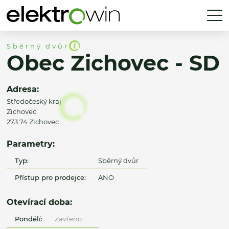
Sběrný dvůr
Obec Zichovec - SD
Adresa:
Středočeský kraj
Zichovec
273 74 Zichovec
Parametry:
Typ:
Sběrný dvůr
Přístup pro prodejce:
ANO
Otevírací doba:
Pondělí:
Zavřeno