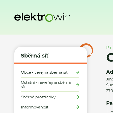
Domů
Sběrná síť
Místa zpětného odběru
OKAY s.r.o. - 
Pr
O
Sběrná síť
Ad
Obce - veřejná sběrná síť
Jih
Ostatní - neveřejná sběrná
Suc
síť
370
Sběrné prostředky
Pa
Informovanost
T