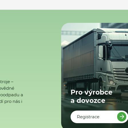
troje –
ovědné
Pro výrobce
ktroodpadu a
a dovozce
í pro nás i
Registrace