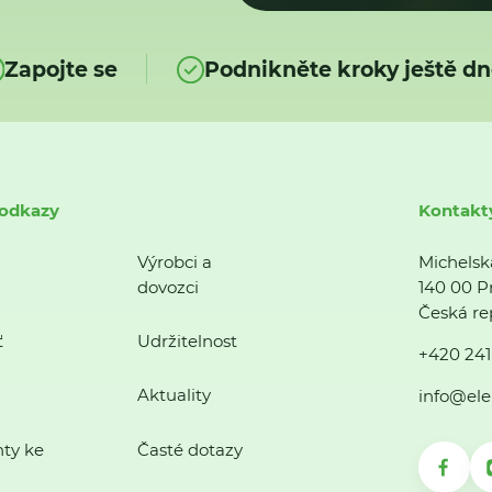
Zapojte se
Podnikněte kroky ještě dn
 odkazy
Kontakt
Výrobci a
Michelsk
dovozci
140 00 P
Česká re
ť
Udržitelnost
+420 241
Aktuality
info@ele
ty ke
Časté dotazy