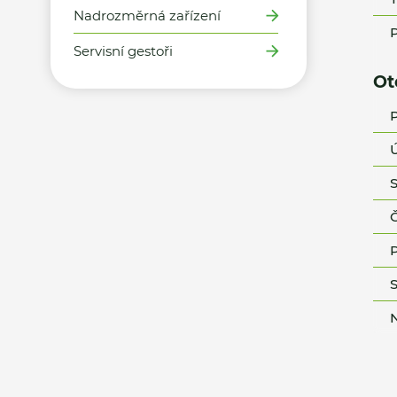
Nadrozměrná zařízení
P
Servisní gestoři
Ot
P
Ú
S
Č
P
S
N