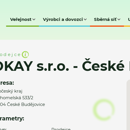
Veřejnost
Výrobci a dovozci
Sběrná síť
České Budějovice
odejce
KAY s.r.o. - České
resa:
očeský kraj
homelská 533/2
04 České Budějovice
rametry:
yp:
Prodejce