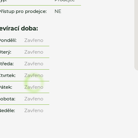
řístup pro prodejce:
NE
evírací doba:
ondělí:
Zavřeno
terý:
Zavřeno
tředa:
Zavřeno
tvrtek:
Zavřeno
átek:
Zavřeno
obota:
Zavřeno
eděle:
Zavřeno