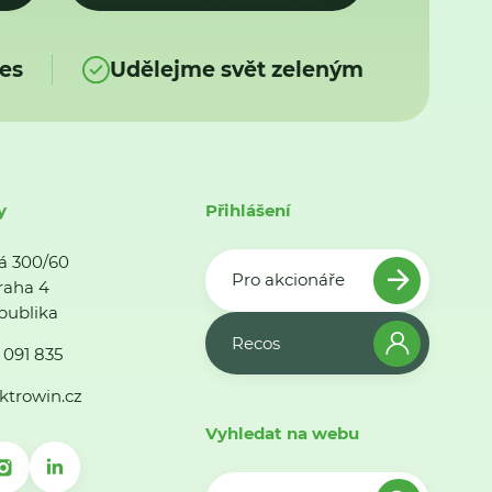
es
Udělejme svět zeleným
y
Přihlášení
á 300/60
Pro akcionáře
raha 4
publika
Recos
 091 835
ktrowin.cz
Vyhledat na webu