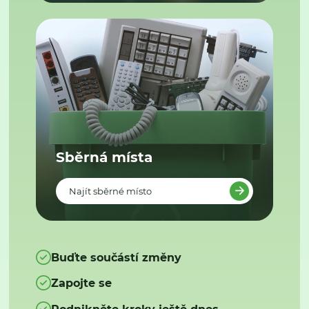
Sběrná místa
Najít sběrné místo
Buďte součástí změny
Zapojte se
Podnikněte kroky ještě dnes