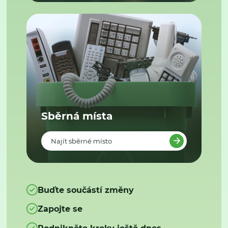
Sběrná místa
Najít sběrné místo
Buďte součástí změny
Zapojte se
Podnikněte kroky ještě dnes