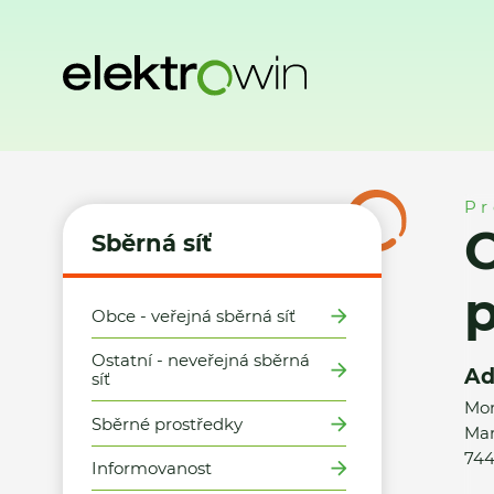
Domů
Sběrná síť
Místa zpětného odběru
Orson Trading s
Pr
O
Sběrná síť
Obce - veřejná sběrná síť
Ostatní - neveřejná sběrná
Ad
síť
Mor
Sběrné prostředky
Mar
744
Informovanost