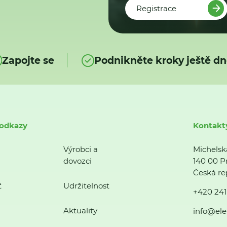
Registrace
Zapojte se
Podnikněte kroky ještě dn
 odkazy
Kontakt
Výrobci a
Michelsk
dovozci
140 00 P
Česká re
ť
Udržitelnost
+420 241
Aktuality
info@ele