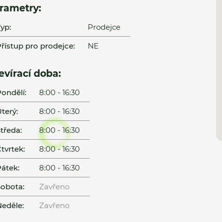
rametry:
yp:
Prodejce
řístup pro prodejce:
NE
evírací doba:
ondělí:
8:00 - 16:30
terý:
8:00 - 16:30
tředa:
8:00 - 16:30
tvrtek:
8:00 - 16:30
átek:
8:00 - 16:30
obota:
Zavřeno
eděle:
Zavřeno