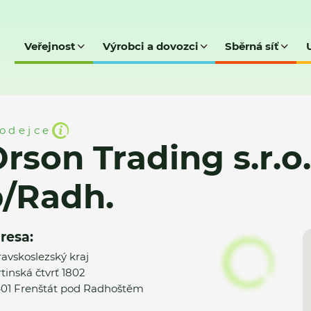
Veřejnost
Výrobci a dovozci
Sběrná síť
.r.o. - Frenštát p/Radh.
odejce
rson Trading s.r.o.
p/Radh.
resa:
avskoslezský kraj
tinská čtvrť 1802
01 Frenštát pod Radhoštěm