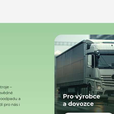
troje –
ovědné
Pro výrobce
ktroodpadu a
a dovozce
í pro nás i