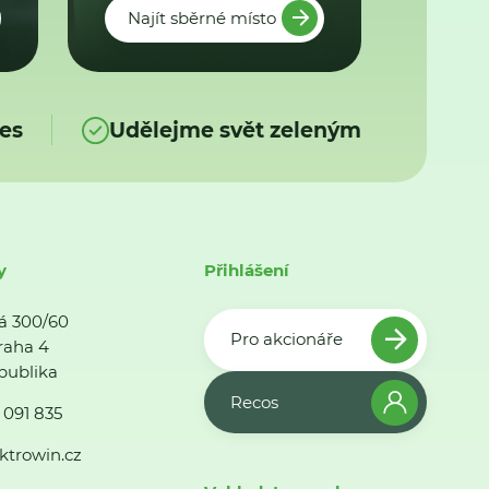
Najít sběrné místo
es
Udělejme svět zeleným
y
Přihlášení
á 300/60
Pro akcionáře
raha 4
publika
Recos
 091 835
ktrowin.cz