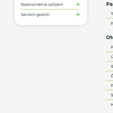
Pa
Nadrozměrná zařízení
T
Servisní gestoři
P
Ot
P
Ú
S
Č
P
S
N