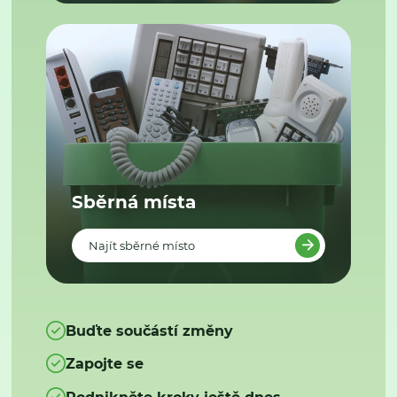
Sběrná místa
Najít sběrné místo
Buďte součástí změny
Zapojte se
Podnikněte kroky ještě dnes