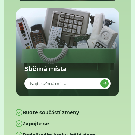
Sběrná místa
Najít sběrné místo
Buďte součástí změny
Zapojte se
Podnikněte kroky ještě dnes