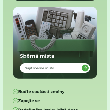
Sběrná místa
Najít sběrné místo
Buďte součástí změny
Zapojte se
Podnikněte kroky ještě dnes