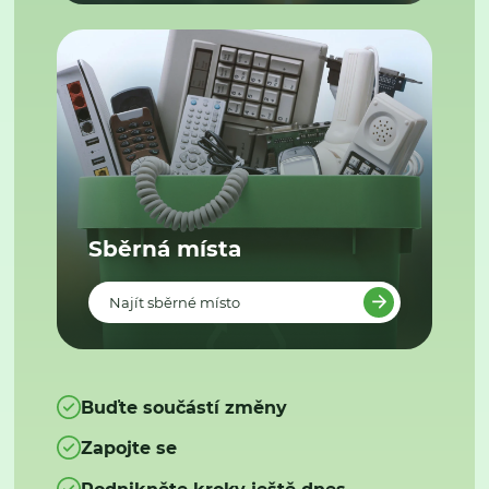
Sběrná místa
Najít sběrné místo
Buďte součástí změny
Zapojte se
Podnikněte kroky ještě dnes