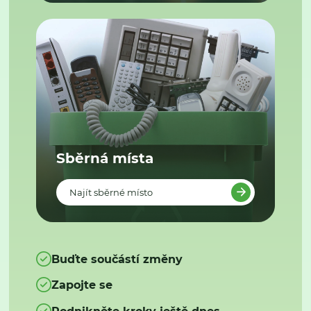
Sběrná místa
Najít sběrné místo
Buďte součástí změny
Zapojte se
Podnikněte kroky ještě dnes