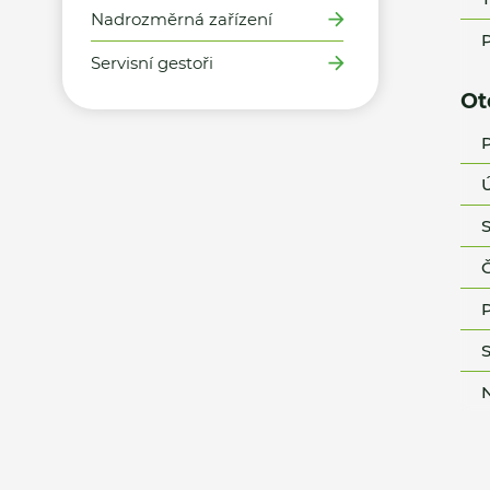
Nadrozměrná zařízení
P
Servisní gestoři
Ot
P
Ú
S
Č
P
S
N