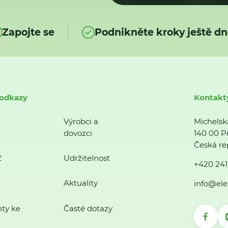
Zapojte se
Podnikněte kroky ještě dn
 odkazy
Kontakt
Výrobci a
Michelsk
dovozci
140 00 P
Česká re
ť
Udržitelnost
+420 241
Aktuality
info@ele
ty ke
Časté dotazy