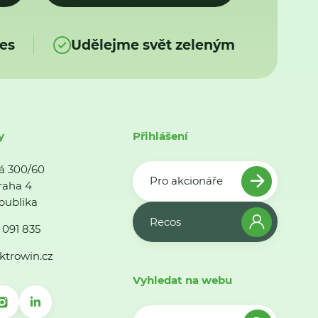
es
Udělejme svět zeleným
y
Přihlášení
á 300/60
Pro akcionáře
raha 4
publika
Recos
 091 835
ktrowin.cz
Vyhledat na webu