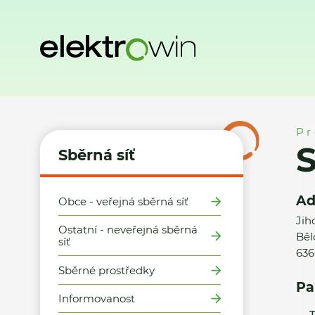
Domů
Sběrná síť
Místa zpětného odběru
SM Tesco Brno 
Pr
S
Sběrná síť
Ad
Obce - veřejná sběrná síť
Jih
Ostatní - neveřejná sběrná
Běl
síť
636
Sběrné prostředky
Pa
Informovanost
T