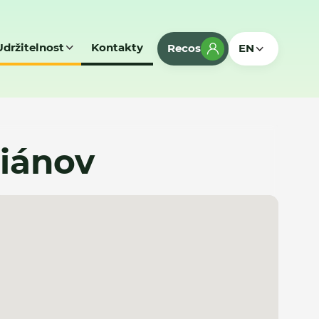
Udržitelnost
Kontakty
Recos
EN
liánov