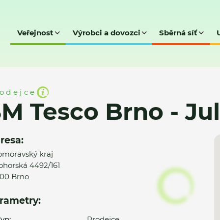
Veřejnost
Výrobci a dovozci
Sběrná síť
- Juliánov
odejce
M Tesco Brno - Ju
resa:
omoravský kraj
ohorská 4492/161
00 Brno
rametry:
yp:
Prodejce