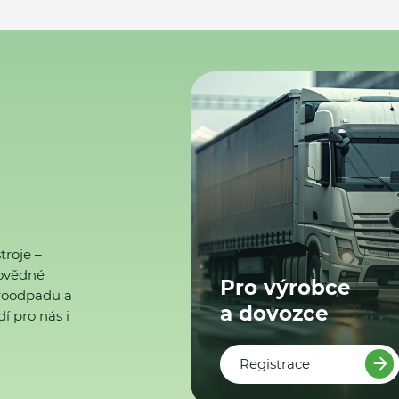
troje –
ovědné
Pro výrobce
ktroodpadu a
a dovozce
í pro nás i
Registrace