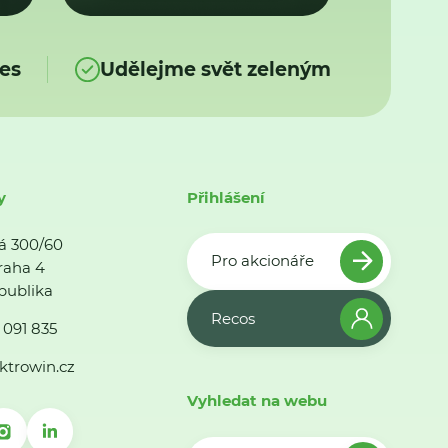
es
Udělejme svět zeleným
y
Přihlášení
á 300/60
Pro akcionáře
raha 4
publika
Recos
 091 835
ktrowin.cz
Vyhledat na webu