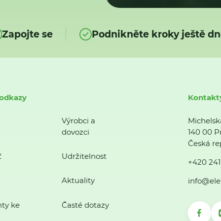
Zapojte se
Podnikněte kroky ještě dn
 odkazy
Kontakt
Výrobci a
Michelsk
dovozci
140 00 P
Česká re
ť
Udržitelnost
+420 241
Aktuality
info@ele
ty ke
Časté dotazy