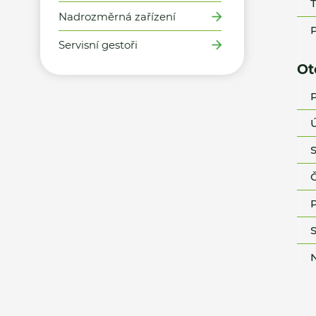
T
Nadrozměrná zařízení
P
Servisní gestoři
Ot
P
Ú
S
Č
P
S
N