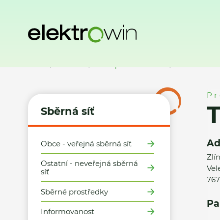
Domů
Sběrná síť
Místa zpětného odběru
TEDi obchodní 
Pr
T
Sběrná síť
Ad
Obce - veřejná sběrná síť
Zlí
Ostatní - neveřejná sběrná
Vel
síť
767
Sběrné prostředky
Pa
Informovanost