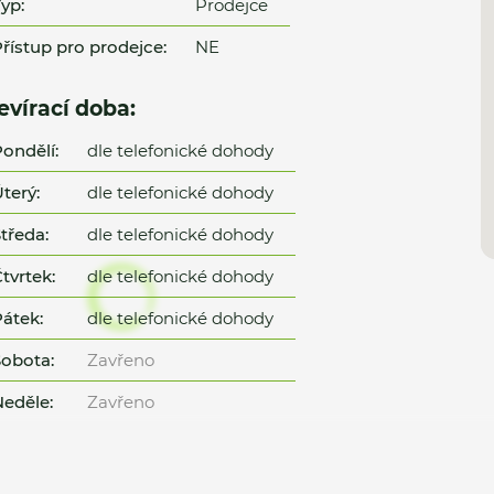
yp:
Prodejce
řístup pro prodejce:
NE
evírací doba:
ondělí:
dle telefonické dohody
terý:
dle telefonické dohody
tředa:
dle telefonické dohody
tvrtek:
dle telefonické dohody
átek:
dle telefonické dohody
obota:
Zavřeno
eděle:
Zavřeno