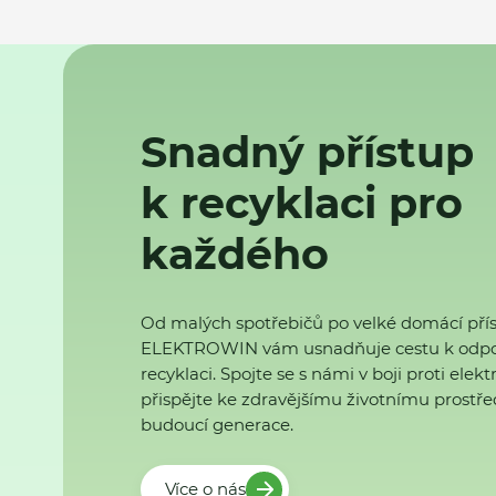
Snadný přístup
k recyklaci pro
každého
Od malých spotřebičů po velké domácí přís
ELEKTROWIN vám usnadňuje cestu k odp
recyklaci. Spojte se s námi v boji proti ele
přispějte ke zdravějšímu životnímu prostřed
budoucí generace.
Více o nás