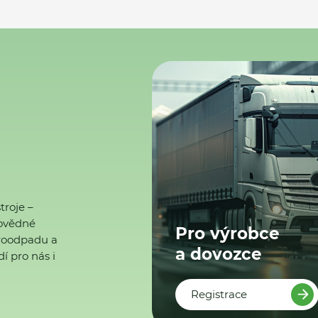
troje –
ovědné
Pro výrobce
ktroodpadu a
a dovozce
í pro nás i
Registrace