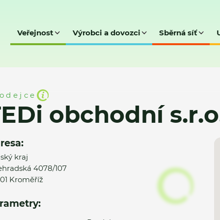
Veřejnost
Výrobci a dovozci
Sběrná síť
s.r.o.
odejce
EDi obchodní s.r.o
resa:
nský kraj
ehradská 4078/107
01 Kroměříž
rametry: