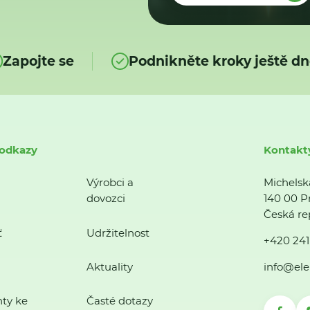
Zapojte se
Podnikněte kroky ještě dn
 odkazy
Kontakt
Výrobci a
Michelsk
dovozci
140 00 P
Česká re
ť
Udržitelnost
+420 241
Aktuality
info@ele
ty ke
Časté dotazy