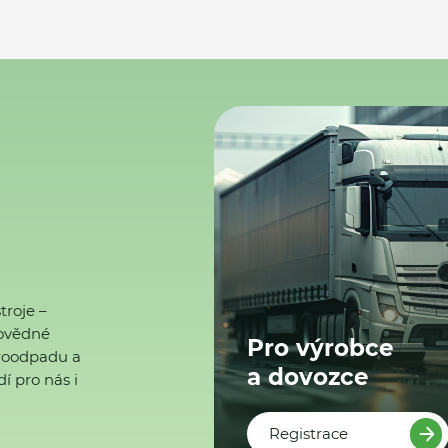
troje –
ovědné
Pro výrobce
ktroodpadu a
a dovozce
í pro nás i
Registrace