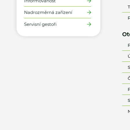
Informovanost
T
Nadrozměrná zařízení
P
Servisní gestoři
Ot
P
Ú
S
Č
P
S
N