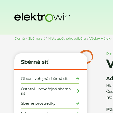
Domů
Sběrná síť
Místa zpětného odběru
Václav Hájek -
Pr
V
Sběrná síť
Ad
Obce - veřejná sběrná síť
Hla
Ostatní - neveřejná sběrná
Čes
síť
190
Sběrné prostředky
Pa