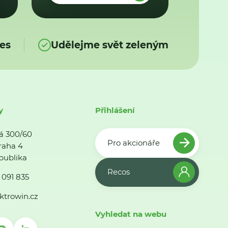
es
Udělejme svět zeleným
y
Přihlášení
á 300/60
Pro akcionáře
raha 4
publika
Recos
 091 835
ktrowin.cz
Vyhledat na webu