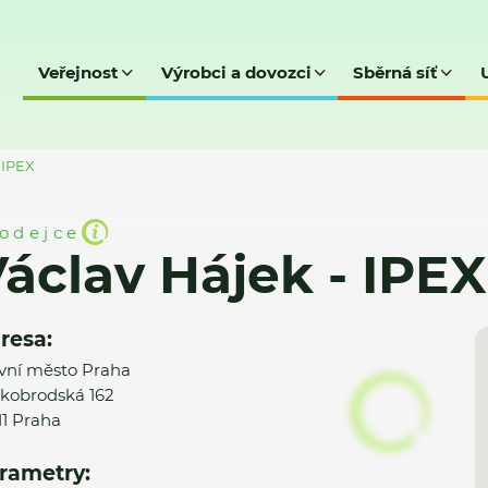
Veřejnost
Výrobci a dovozci
Sběrná síť
 IPEX
odejce
áclav Hájek - IPEX
resa:
vní město Praha
kobrodská 162
11 Praha
rametry: