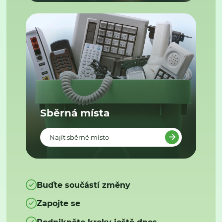
Sběrná místa
Najít sběrné místo
Buďte součástí změny
Zapojte se
Podnikněte kroky ještě dnes