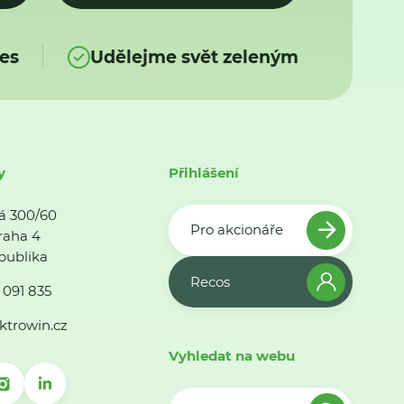
es
Udělejme svět zeleným
y
Přihlášení
á 300/60
Pro akcionáře
raha 4
publika
Recos
 091 835
ktrowin.cz
Vyhledat na webu