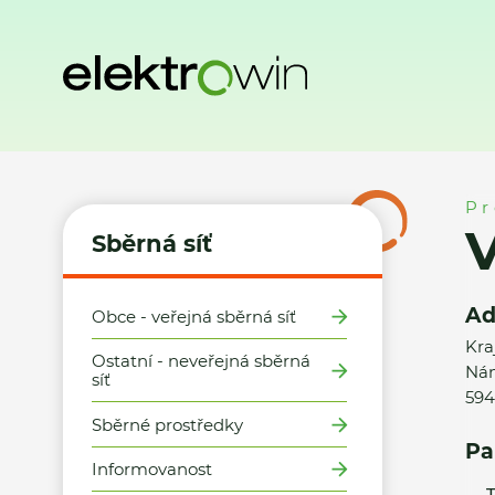
Domů
Sběrná síť
Místa zpětného odběru
VM Technology 
Pr
V
Sběrná síť
Ad
Obce - veřejná sběrná síť
Kra
Ostatní - neveřejná sběrná
Nám
síť
594
Sběrné prostředky
Pa
Informovanost
T