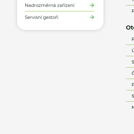
Nadrozměrná zařízení
P
Servisní gestoři
Ot
P
Ú
S
Č
P
S
N