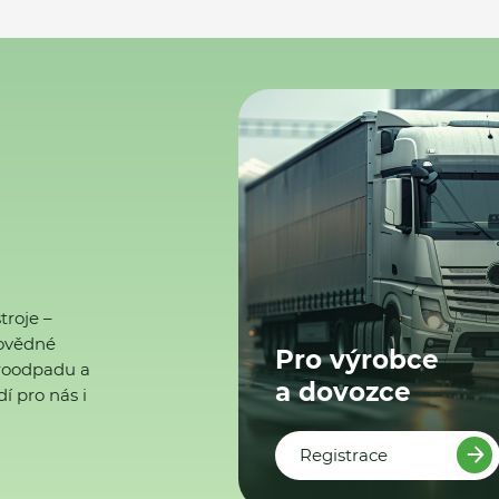
troje –
ovědné
Pro výrobce
ktroodpadu a
a dovozce
í pro nás i
Registrace