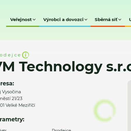
Veřejnost
Výrobci a dovozci
Sběrná síť
s.r.o.
odejce
M Technology s.r.
resa:
j Vysočina
ěstí 21/23
01 Velké Meziříčí
rametry:
yp:
Prodejce