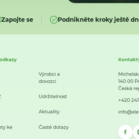
Zapojte se
Podnikněte kroky ještě dn
 odkazy
Kontakt
Výrobci a
Michelsk
dovozci
140 00 P
Česká re
ť
Udržitelnost
+420 241
Aktuality
info@ele
ty ke
Časté dotazy