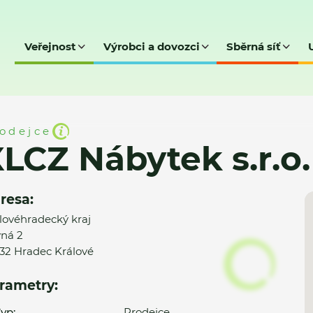
Veřejnost
Výrobci a dovozci
Sběrná síť
s.r.o. - XXXLUTZ
odejce
LCZ Nábytek s.r.o
resa:
lovéhradecký kraj
ná 2
32 Hradec Králové
rametry:
yp:
Prodejce