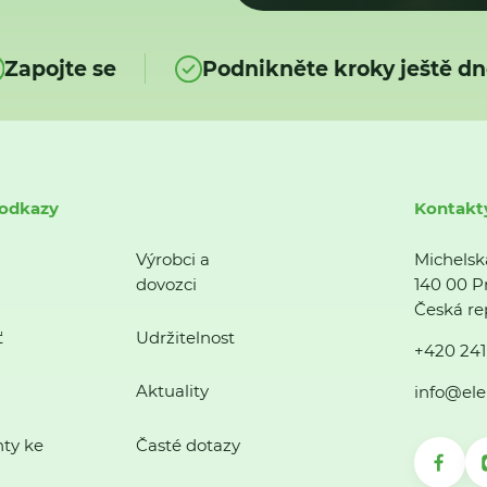
Zapojte se
Podnikněte kroky ještě dn
 odkazy
Kontakt
Výrobci a
Michelsk
dovozci
140 00 P
Česká re
ť
Udržitelnost
+420 241
Aktuality
info@ele
ty ke
Časté dotazy