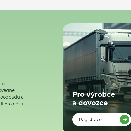
troje –
ovědné
Pro výrobce
ktroodpadu a
a dovozce
í pro nás i
Registrace