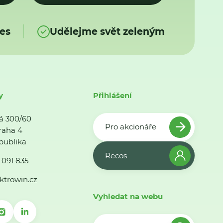
es
Udělejme svět zeleným
y
Přihlášení
á 300/60
Pro akcionáře
raha 4
publika
Recos
 091 835
ktrowin.cz
Vyhledat na webu