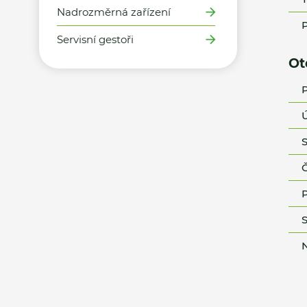
Nadrozměrná zařízení
P
Servisní gestoři
Ot
P
Ú
S
Č
P
S
N