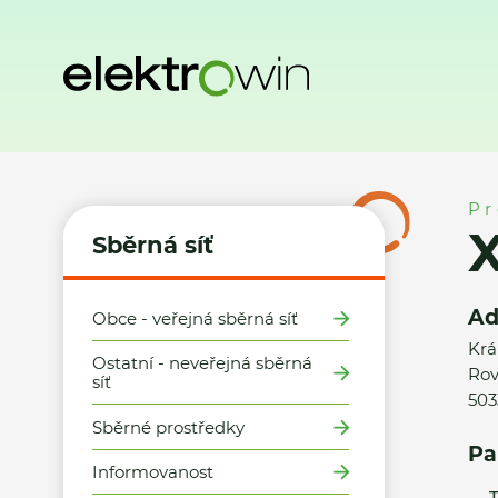
Domů
Sběrná síť
Místa zpětného odběru
XLCZ Nábytek 
Pr
X
Sběrná síť
Ad
Obce - veřejná sběrná síť
Krá
Ostatní - neveřejná sběrná
Rov
síť
503
Sběrné prostředky
Pa
Informovanost
T